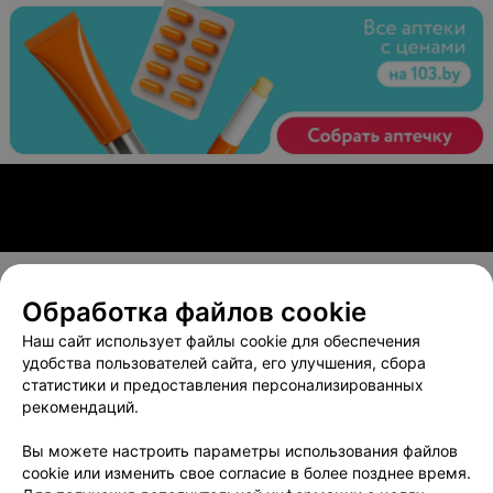
Обработка файлов cookie
О проекте
Новости проекта
Размещение рекламы
Наш сайт использует файлы cookie для обеспечения
Вакансии
Публичный договор
Способы оплаты
удобства пользователей сайта, его улучшения, сбора
статистики и предоставления персонализированных
Публичный договор по использованию сервиса
рекомендаций.
«Афиша»
Пользовательское соглашение
Вы можете настроить параметры использования файлов
cookie или изменить свое согласие в более позднее время.
Написать в поддержку